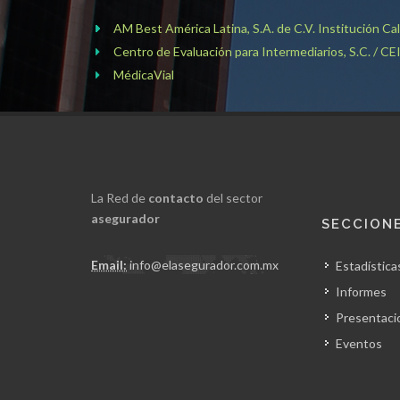
AM Best América Latina, S.A. de C.V. Institución Ca
Centro de Evaluación para Intermediarios, S.C. / CE
MédicaVial
La Red de
contacto
del sector
asegurador
SECCION
Email:
info@elasegurador.com.mx
Estadística
Informes
Presentaci
Eventos