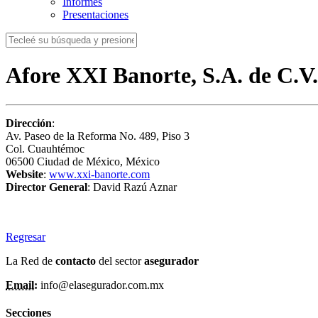
Informes
Presentaciones
Afore XXI Banorte, S.A. de C.V.
Dirección
:
Av. Paseo de la Reforma No. 489, Piso 3
Col. Cuauhtémoc
06500 Ciudad de México, México
Website
:
www.xxi-banorte.com
Director General
: David Razú Aznar
Regresar
La Red de
contacto
del sector
asegurador
Email:
info@elasegurador.com.mx
Secciones