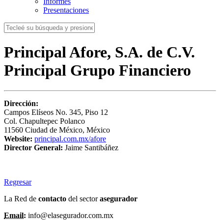
Informes
Presentaciones
Principal Afore, S.A. de C.V.
Principal Grupo Financiero
Dirección:
Campos Elíseos No. 345, Piso 12
Col. Chapultepec Polanco
11560 Ciudad de México, México
Website:
principal.com.mx/afore
Director General:
Jaime Santibáñez
Regresar
La Red de
contacto
del sector
asegurador
Email:
info@elasegurador.com.mx