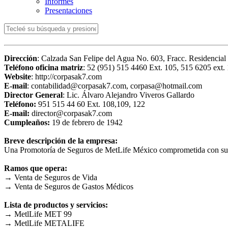
Informes
Presentaciones
Dirección
: Calzada San Felipe del Agua No. 603, Fracc. Residencial
Teléfono oficina matriz
: 52 (951) 515 4460 Ext. 105, 515 6205 ext.
Website
: http://corpasak7.com
E-mail
: contabilidad@corpasak7.com, corpasa@hotmail.com
Director General
: Lic. Álvaro Alejandro Viveros Gallardo
Teléfono:
951 515 44 60 Ext. 108,109, 122
E-mail:
director@corpasak7.com
Cumpleaños:
19 de febrero de 1942
Breve descripción de la empresa:
Una Promotoría de Seguros de MetLife México comprometida con sus a
Ramos que opera:
→ Venta de Seguros de Vida
→ Venta de Seguros de Gastos Médicos
Lista de productos y servicios:
→ MetlLife MET 99
→ MetlLife METALIFE