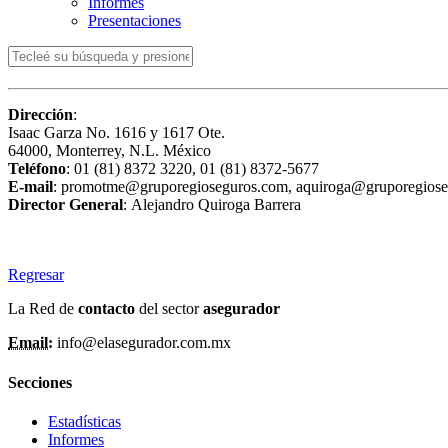
Informes
Presentaciones
Dirección
:
Isaac Garza No. 1616 y 1617 Ote.
64000, Monterrey, N.L. México
Teléfono
: 01 (81) 8372 3220, 01 (81) 8372-5677
E-mail
: promotme@gruporegioseguros.com, aquiroga@gruporegios
Director General
:
Alejandro Quiroga Barrera
Regresar
La Red de
contacto
del sector
asegurador
Email:
info@elasegurador.com.mx
Secciones
Estadísticas
Informes