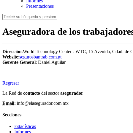
Informes
Presentaciones
Aseguradora de los trabajador
Dirección
:World Technology Center - WTC, 15 Avenida, Cdad. de 
Website
:
segurosbantrab.com.gt
Gerente General
: Daniel Aguilar
Regresar
La Red de
contacto
del sector
asegurador
Email:
info@elasegurador.com.mx
Secciones
Estadísticas
Informes