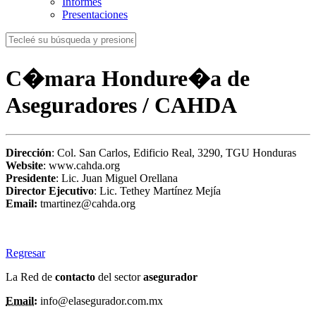
Informes
Presentaciones
C�mara Hondure�a de
Aseguradores / CAHDA
Dirección
: Col. San Carlos, Edificio Real, 3290, TGU Honduras
Website
: www.cahda.org
Presidente
: Lic. Juan Miguel Orellana
Director Ejecutivo
: Lic. Tethey Martínez Mejía
Email:
tmartinez@cahda.org
Regresar
La Red de
contacto
del sector
asegurador
Email:
info@elasegurador.com.mx