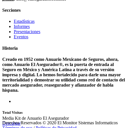
Secciones
Estadísticas
Informes
Presentaciones
Eventos
Historia
Creado en 1952 como Anuario Mexicano de Seguros, ahora,
como Anuario El Asegurador®, es la puerta de entrada al
Seguro en México y América Latina a través de su versión
impresa y digital. Lo hemos fortalecido para darle una mayor
territorialidad y demostrar su utilidad como red de contacto del
mercado asegurador, reasegurador y afianzador de habla
hispana.
Total Visitas
Media Kit de Anuario El Asegurador
Derechos Reservados © 2020 El Monitor Sistemas Informaticos
Descargar
Términos de uso
/
Políticas de Privacidad