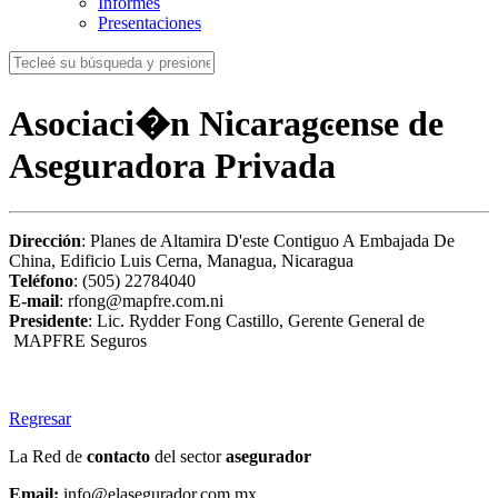
Informes
Presentaciones
Asociaci�n Nicaragͼense de
Aseguradora Privada
Dirección
: Planes de Altamira D'este Contiguo A Embajada De
China, Edificio Luis Cerna, Managua, Nicaragua
Teléfono
: (505) 22784040
E-mail
: rfong@mapfre.com.ni
Presidente
: Lic. Rydder Fong Castillo, Gerente General de
MAPFRE Seguros
Regresar
La Red de
contacto
del sector
asegurador
Email:
info@elasegurador.com.mx