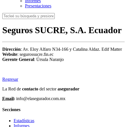
Informes
Presentaciones
Seguros SUCRE, S.A. Ecuador
Dirección
: Av. Eloy Alfaro N34-166 y Catalina Aldaz. Edif Matter
Website
: segurossucre.fin.ec
Gerente General
: Úrsula Naranjo
Regresar
La Red de
contacto
del sector
asegurador
Email:
info@elasegurador.com.mx
Secciones
Estadísticas
Informes