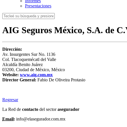
Informes
Presentaciones
AIG Seguros México, S.A. de C.
Dirección:
Av. Insurgentes Sur No. 1136
Col. Tlacoquemécatl del Valle
Alcaldía Benito Juárez
03200, Ciudad de México, México
Website:
www.aig.com.mx
Director General:
Fabio De Oliveira Protasio
Regresar
La Red de
contacto
del sector
asegurador
Email:
info@elasegurador.com.mx