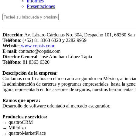
Informes
Presentaciones
Dirección
: Av. Lázaro Cárdenas No. 304, Despacho 101, 66260 Sa
Teléfono
: (+52) 81 8363 6320 y 2282 9959
Website
:
www.copsis.com
E-mail
: contacto@copsis.com
Director General
: José Abraham López Tapia
Teléfono:
81 8363 6320
Descripción de la empresa:
Contamos con 15 años en el mercado asegurador en México, al iniciar 
la administración de carteras y programas empresariales, hasta la gene
figura representada en los asesores de seguros, nuestras herramientas 
Ramos que opera:
Desarrollo de software orientado al mercado asegurador.
Productos y servicios:
→ quattroCRM
→ MiPóliza
→ quattroMarketPlace