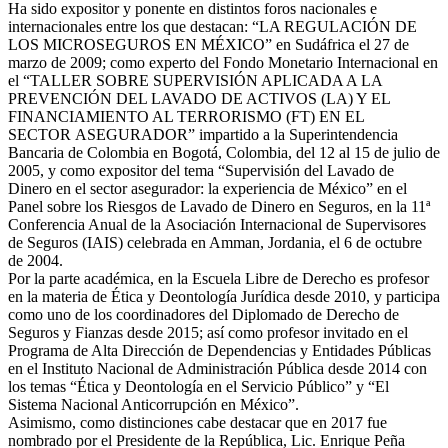
Ha sido expositor y ponente en distintos foros nacionales e
internacionales entre los
que destacan: “LA REGULACIÓN DE
LOS MICROSEGUROS EN MÉXICO” en
Sudáfrica el 27 de
marzo de 2009; como experto del Fondo Monetario Internacional
en
el “TALLER SOBRE SUPERVISIÓN APLICADA A LA
PREVENCIÓN DEL LAVADO
DE ACTIVOS (LA) Y EL
FINANCIAMIENTO AL TERRORISMO (FT) EN EL
SECTOR
ASEGURADOR” impartido a la Superintendencia
Bancaria de Colombia en Bogotá,
Colombia, del 12 al 15 de julio de
2005, y como expositor del tema “Supervisión del
Lavado de
Dinero en el sector asegurador: la experiencia de México” en el
Panel
sobre los Riesgos de Lavado de Dinero en Seguros, en la 11ª
Conferencia Anual de la
Asociación Internacional de Supervisores
de Seguros (IAIS) celebrada en Amman,
Jordania, el 6 de octubre
de 2004.
Por la parte académica, en la Escuela Libre de Derecho es profesor
en la materia de
Ética y Deontología Jurídica desde 2010, y participa
como uno de los coordinadores
del Diplomado de Derecho de
Seguros y Fianzas desde 2015; así como profesor
invitado en el
Programa de Alta Dirección de Dependencias y Entidades Públicas
en
el Instituto Nacional de Administración Pública desde 2014 con
los temas “Ética y
Deontología en el Servicio Público” y “El
Sistema Nacional Anticorrupción en
México”.
Asimismo, como distinciones cabe destacar que en 2017 fue
nombrado por el
Presidente de la República, Lic. Enrique Peña