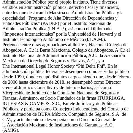
Administración Pública por el propio Instituto.
Tiene diversos
estudios en administración pública, derecho fiscal y financiero,
entre
los que destacan la Maestría en Administración Pública y la
especialidad “Programa
de Alta Dirección de Dependencias y
Entidades Públicas” (PADEP) por el Instituto
Nacional de
Administración Pública (I.N.A.P.), así como el Diplomado
“Impuestos
Internacionales” por la Universidad de Harvard y el
Instituto Tecnológico Autónomo
de México (I.T.A.M.).
Pertenece entre otras agrupaciones al Ilustre y Nacional Colegio de
Abogados, A.C.;
la Barra Mexicana, Colegio de Abogados, A.C.; el
Instituto Nacional de Administración
Pública, A.C.; la Asociación
Mexicana de Derecho de Seguros y Fianzas, A.C., y a
The
International Legal Honor Society “Phi Delta Phi”.
En la
administración pública federal se desempeñó como servidor público
desde
1990, donde ocupó distintos cargos, siendo que, desde febrero
de 2000 hasta
diciembre de 2018, se desempeñó como Director
General Jurídico Consultivo y de
Intermediarios, así como
Vicepresidente Jurídico de la Comisión Nacional de Seguros
y
Fianzas. Asimismo, es Socio Fundador de la firma ITURRIAGA,
IGLESIAS &
CAMPOS, S.C., Bufete Jurídico y de Políticas
Públicas, y participa como Consejero
Independiente del Consejo de
Administración de BUPA México, Compañía de
Seguros, S.A. de
C.V., y actualmente se desempeña como Director General de
la
Asociación Mexicana de Instituciones de Garantías, A.C.
(AMIG).