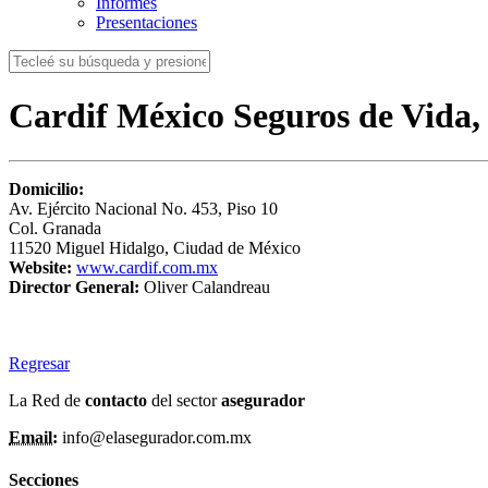
Informes
Presentaciones
Cardif México Seguros de Vida, 
Domicilio:
Av. Ejército Nacional No. 453, Piso 10
Col. Granada
11520 Miguel Hidalgo, Ciudad de México
Website:
www.cardif.com.mx
Director General:
Oliver Calandreau
Regresar
La Red de
contacto
del sector
asegurador
Email:
info@elasegurador.com.mx
Secciones