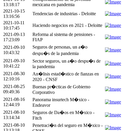
13:18:17
mexicana en pandemia
2021-10-15
Tendencias de industrias - Deloitte
13:16:56
2021-10-11
Haciendo negocios en 2021 - Deloitte
10:17:45
2021-09-13
Reforma al sistema de pensiones -
17:23:09
FIAP
Seguros de personas, un a�o
2021-09-10
10:43:32
despu�s de la pandemia
2021-09-10
Sector seguros, un a�o despu�s de
10:41:22
la pandemia
2021-08-30
An�lisis estad�stico de fianzas en
12:10:16
2020 - CNSF
2021-08-25
Buenas pr�cticas de Gobierno
09:49:36
Corporativo
2021-08-16
Panorama insurtech M�xico -
12:44:19
Endeavor
2021-08-10
Seguros de Da�os en M�xico -
13:14:34
Fitch
2021-08-10
Penetraci�n del seguro en M�xico -
13:13:18
CNSF