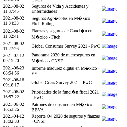
2021-08-02
Seguros de Vida y Accidentes y
11:37:45
Enfermedades
2021-08-02
Seguros Agr�colas en M�xico -
11:34:33
Fitch Ratings
Fianzas y seguros de Cauci�n en
2021-08-02
11:32:41
M�xico - Fitch
2021-08-02
Global Consumer Survey 2021 - PwC
11:27:26
Panorama 2020 de microseguros en
2021-07-12
09:15:20
M�xico - CNSF
2021-06-23
Informe madurez digital en M�xico -
08:54:56
EY
2021-06-16
Global Crisis Survey 2021 - PwC
09:18:17
2021-06-02
Prioridades de la funci�n fiscal 2021
16:57:22
- PwC
2021-06-02
Patrones de consumo en M�xico -
16:53:26
BBVA
2021-04-12
Reporte Q4 2020 de seguros y fianzas
18:02:33
- CNSF