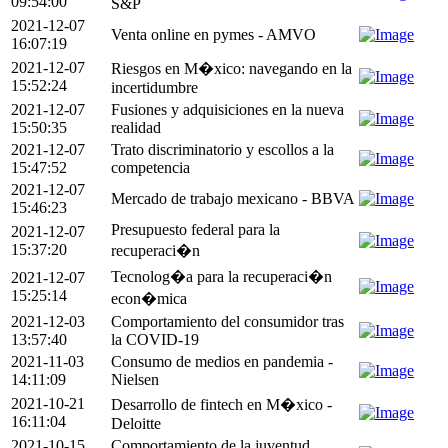
09:54:00
S&P
2021-12-07
Venta online en pymes - AMVO
16:07:19
2021-12-07
Riesgos en M�xico: navegando en la
15:52:24
incertidumbre
2021-12-07
Fusiones y adquisiciones en la nueva
15:50:35
realidad
2021-12-07
Trato discriminatorio y escollos a la
15:47:52
competencia
2021-12-07
Mercado de trabajo mexicano - BBVA
15:46:23
Presupuesto federal para la
2021-12-07
15:37:20
recuperaci�n
Tecnolog�a para la recuperaci�n
2021-12-07
15:25:14
econ�mica
2021-12-03
Comportamiento del consumidor tras
13:57:40
la COVID-19
2021-11-03
Consumo de medios en pandemia -
14:11:09
Nielsen
2021-10-21
Desarrollo de fintech en M�xico -
16:11:04
Deloitte
2021-10-15
Comportamiento de la juventud