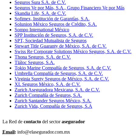
Seguros Sura S.A. de C.V.
Seguros Ve por Más, S.A., Grupo Financiero Ve por Más
Skandia Life, S.A. de C.V.
Sofimex, Institución de Garantías, S.A.
Solunion México Seguros de Crédito, S.A.
Sompo International México
SPP Institución de Seguros, S.A. de C.V.
SPT, Sociedad Mutualista de Seguros
Stewart Title Guaranty de México, S.A. de C.V.
Swiss Re Corporate Solutions México Seguros, S.A. de C.V.
Thona Seguros, S.A. de C.V.
Tláloc Seguros, S.A.
Tokio Marine Compañía de Seguros, S.A. de C.V.
Umbrella Compañía de Seguros, S.A. de C.V.
Virginia Surety Seguros de México, S.A. de C.V.
XL Seguros México, S.A. de C.V.
Zurich Aseguradora Mexicana, S.A. de C.V.
Zurich Compañía de Seguros, S.A.
Zurich Santander Seguros México, S.A.
Zurich Vida, Compañía de Seguros, S.A
La Red de
contacto
del sector
asegurador
Email:
info@elasegurador.com.mx