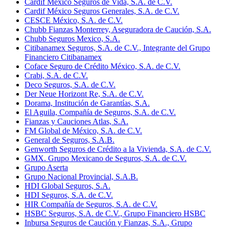
Cardif México Seguros de Vida, S.A. de C.V.
Cardif México Seguros Generales, S.A. de C.V.
CESCE México, S.A. de C.V.
Chubb Fianzas Monterrey, Aseguradora de Caución, S.A.
Chubb Seguros Mexico, S.A.
Citibanamex Seguros, S.A. de C.V., Integrante del Grupo
Financiero Citibanamex
Coface Seguro de Crédito México, S.A. de C.V.
Crabi, S.A. de C.V.
Deco Seguros, S.A. de C.V.
Der Neue Horizont Re, S.A. de C.V.
Dorama, Institución de Garantías, S.A.
El Aguila, Compañía de Seguros, S.A. de C.V.
Fianzas y Cauciones Atlas, S.A.
FM Global de México, S.A. de C.V.
General de Seguros, S.A.B.
Genworth Seguros de Crédito a la Vivienda, S.A. de C.V.
GMX. Grupo Mexicano de Seguros, S.A. de C.V.
Grupo Aserta
Grupo Nacional Provincial, S.A.B.
HDI Global Seguros, S.A.
HDI Seguros, S.A. de C.V.
HIR Compañía de Seguros, S.A. de C.V.
HSBC Seguros, S.A. de C.V., Grupo Financiero HSBC
Inbursa Seguros de Caución y Fianzas, S.A., Grupo