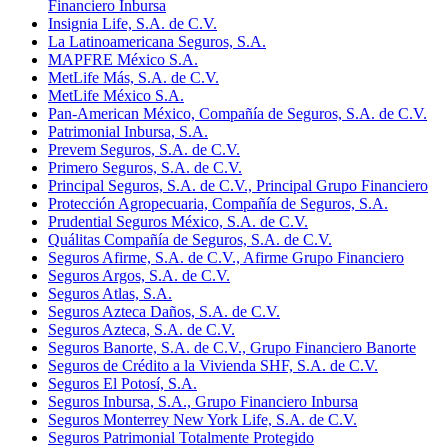
Financiero Inbursa
Insignia Life, S.A. de C.V.
La Latinoamericana Seguros, S.A.
MAPFRE México S.A.
MetLife Más, S.A. de C.V.
MetLife México S.A.
Pan-American México, Compañía de Seguros, S.A. de C.V.
Patrimonial Inbursa, S.A.
Prevem Seguros, S.A. de C.V.
Primero Seguros, S.A. de C.V.
Principal Seguros, S.A. de C.V., Principal Grupo Financiero
Protección Agropecuaria, Compañía de Seguros, S.A.
Prudential Seguros México, S.A. de C.V.
Quálitas Compañía de Seguros, S.A. de C.V.
Seguros Afirme, S.A. de C.V., Afirme Grupo Financiero
Seguros Argos, S.A. de C.V.
Seguros Atlas, S.A.
Seguros Azteca Daños, S.A. de C.V.
Seguros Azteca, S.A. de C.V.
Seguros Banorte, S.A. de C.V., Grupo Financiero Banorte
Seguros de Crédito a la Vivienda SHF, S.A. de C.V.
Seguros El Potosí, S.A.
Seguros Inbursa, S.A., Grupo Financiero Inbursa
Seguros Monterrey New York Life, S.A. de C.V.
Seguros Patrimonial Totalmente Protegido