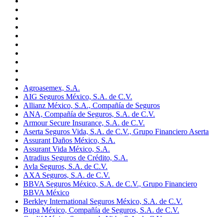
Agroasemex, S.A.
AIG Seguros México, S.A. de C.V.
Allianz México, S.A., Compañía de Seguros
ANA, Compañía de Seguros, S.A. de C.V.
Armour Secure Insurance, S.A. de C.V.
Aserta Seguros Vida, S.A. de C.V., Grupo Financiero Aserta
Assurant Daños México, S.A.
Assurant Vida México, S.A.
Atradius Seguros de Crédito, S.A.
Avla Seguros, S.A. de C.V.
AXA Seguros, S.A. de C.V.
BBVA Seguros México, S.A. de C.V., Grupo Financiero
BBVA México
Berkley International Seguros México, S.A. de C.V.
Bupa México, Compañía de Seguros, S.A. de C.V.