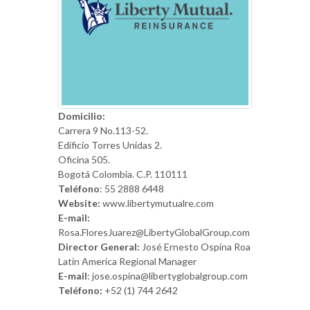
Domicilio:
Carrera 9 No.113-52.
Edificio Torres Unidas 2.
Oficina 505.
Bogotá Colombia. C.P. 110111
Teléfono
: 55 2888 6448
Website:
www.libertymutualre.com
E-mail:
Rosa.FloresJuarez@LibertyGlobalGroup.com
Director General:
José Ernesto Ospina Roa
Latin America Regional Manager
E-mail
: jose.ospina@libertyglobalgroup.com
Teléfono:
+52 (1) 744 2642