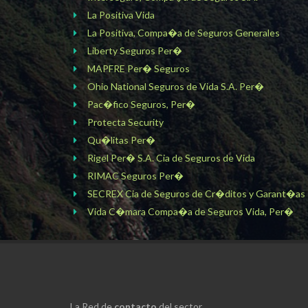
La Positiva Vida
La Positiva, Compa�a de Seguros Generales
Liberty Seguros Per�
MAPFRE Per� Seguros
Ohio National Seguros de Vida S.A. Per�
Pac�fico Seguros, Per�
Protecta Security
Qu�litas Per�
Rigel Per� S.A. Cia de Seguros de Vida
RIMAC Seguros Per�
SECREX Cia de Seguros de Cr�ditos y Garant�as
Vida C�mara Compa�a de Seguros Vida, Per�
La Red de
contacto
del sector