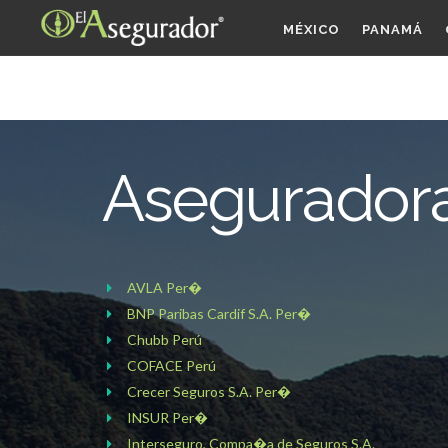
MÉXICO
PANAMÁ
Asegurador
AVLA Per�
BNP Paribas Cardif S.A. Per�
Chubb Perú
COFACE Perú
Crecer Seguros S.A. Per�
INSUR Per�
Interseguro, Compa�a de Seguros S.A.