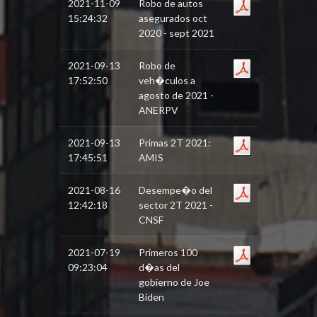
2021-11-09
Robo de autos
15:24:32
asegurados oct
2020 - sept 2021
2021-09-13
Robo de
17:52:50
veh�culos a
agosto de 2021 -
ANERPV
2021-09-13
Primas 2T 2021:
17:45:51
AMIS
2021-08-16
Desempe�o del
12:42:18
sector 2T 2021 -
CNSF
2021-07-19
Primeros 100
09:23:04
d�as del
gobierno de Joe
Biden