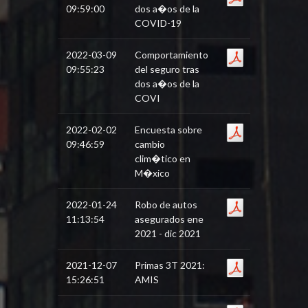
09:59:00
dos a�os de la
COVID-19
2022-03-09
Comportamiento
09:55:23
del seguro tras
dos a�os de la
COVI
2022-02-02
Encuesta sobre
09:46:59
cambio
clim�tico en
M�xico
2022-01-24
Robo de autos
11:13:54
asegurados ene
2021 - dic 2021
2021-12-07
Primas 3T 2021:
15:26:51
AMIS