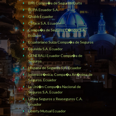
BMI Compa�a de Seguros Quito
BUPA Ecuador S.A.
Chubb Ecuador
Coface S.A. Ecuador
Compa�a de Seguros C�ndor S.A.
Ecuador
Ecuatoriano Suiza Compa�a de Seguros
Equivida S.A. Ecuador
GENERALI Ecuador Compa�a de
Seguros
Hispana de Seguros S.A. Ecuador
Interoce�nica, Compa�a An�nima de
Seguros. Ecuador
La Uni�n Compa�a Nacional de
Seguros S.A. Ecuador
Latina Seguros y Reaseguros C.A.
Ecuador
Liberty Mutual Ecuador