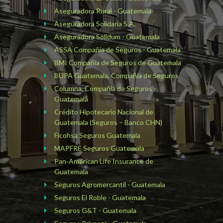
Aseguradora Rural - Guatemala
Aseguradora Solidaria S.A.
Aseguradora Solidum - Guatemala
ASSA Compañía de Seguros - Guatemala
BMI Compañía de Seguros de Guatemala
BUPA Guatemala, Compañía de Seguros
Columna, Compañía de Seguros -
Guatemala
Crédito Hipotecario Nacional de
Guatemala (Seguros – Banco CHN)
Ficohsa Seguros Guatemala
MAPFRE Seguros Guatemala
Pan‑American Life Insurance de
Guatemala
Seguros Agromercantil - Guatemala
Seguros El Roble - Guatemala
Seguros G&T - Guatemala