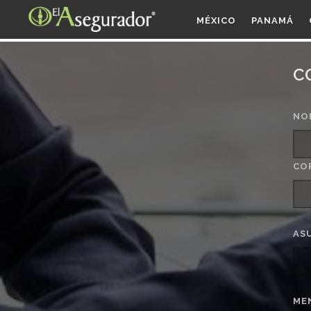
MÉXICO
PANAMÁ
C
NO
CO
AS
ME