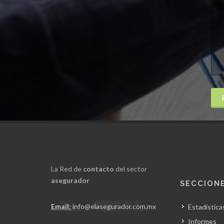
La Red de
contacto
del sector
asegurador
SECCION
Email:
info@elasegurador.com.mx
Estadística
Informes