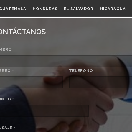
GUATEMALA
HONDURAS
EL SALVADOR
NICARAGUA
ONTÁCTANOS
MBRE
*
RREO
TELÉFONO
*
UNTO
*
NSAJE
*