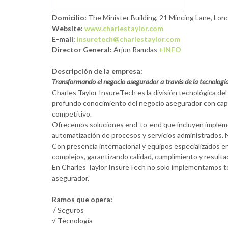
Domicilio:
The Minister Building, 21 Mincing Lane, Lo
Website
:
www.charlestaylor.com
E-mail
:
insuretech@charlestaylor.com
Director General:
Arjun Ramdas
+INFO
Descripción de la empresa:
Transformando el negocio asegurador a través de la tecnologí
Charles Taylor InsureTech es la división tecnológica de
profundo conocimiento del negocio asegurador con capa
competitivo.
Ofrecemos soluciones end-to-end que incluyen implementa
automatización de procesos y servicios administrados. N
Con presencia internacional y equipos especializados e
complejos, garantizando calidad, cumplimiento y result
En Charles Taylor InsureTech no solo implementamos tec
asegurador.
Ramos que opera:
√ Seguros
√ Tecnología