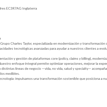
ndres EC3R7AG Inglaterra
a
l Grupo Charles Taylor, especializada en modernización y transformación 
cidades tecnológicas avanzadas para ayudar a nuestros clientes a evolu
ción y gestión de plataformas core (policy, claims y billing), moderniz
uestro enfoque integral permite optimizar operaciones, mejorar la experie
n distintas líneas de negocio —vida, no vida, salud y specialty— acomp
ados medibles.
nología: impulsamos una transformación sostenible que posiciona a nuest