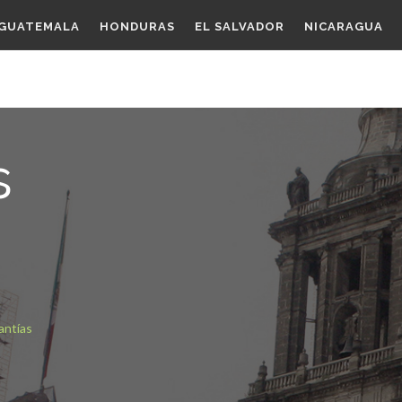
GUATEMALA
HONDURAS
EL SALVADOR
NICARAGUA
s
antías