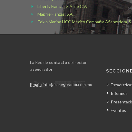
Liberty Fianzas, S.A. de C.V.
Mapfre Fianzas, S.A.
Tokio Marine HCC México Compañía Afianzadora, S.A
La Red de
contacto
del sector
asegurador
SECCION
Email:
info@elasegurador.com.mx
Estadística
Informes
Presentaci
Eventos