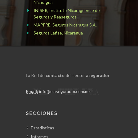
Nicaragua
INISER, Instituto Nicaragͼense de
Seguros y Reaseguros
MAPFRE, Seguros Nicaragua S.A.
Seguros Lafise, Nicaragua
La Red de
contacto
del sector
asegurador
Email:
info@elasegurador.com.mx
SECCIONES
Estadísticas
Informes