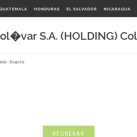
GUATEMALA
HONDURAS
EL SALVADOR
NICARAGUA
Bol�var S.A. (HOLDING) Co
bia - Bogotá.
REGRESAR